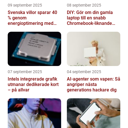
09 september 2025
08 september 2025
Svenska villor sparar 40
DIY: Gör om din gamla
% genom
laptop till en snabb
energioptimering med
Chromebook-liknande
IoT – hur?
dator
07 september 2025
04 september 2025
Intels integrerade grafik
AI-agenter som vapen: Så
utmanar dedikerade kort
angriper nästa
– på allvar
generations hackare dig