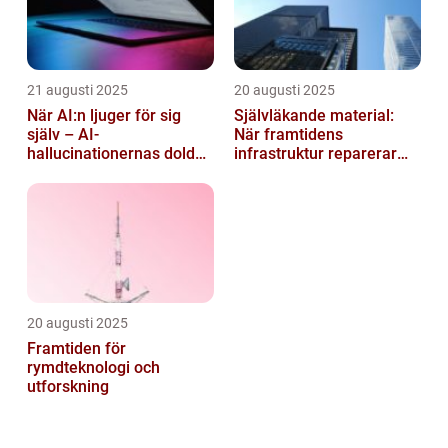
21 augusti 2025
20 augusti 2025
När AI:n ljuger för sig
Självläkande material:
själv – AI-
När framtidens
hallucinationernas dolda
infrastruktur reparerar
psykologi
sig själv
20 augusti 2025
Framtiden för
rymdteknologi och
utforskning