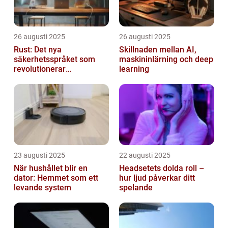
26 augusti 2025
26 augusti 2025
Rust: Det nya
Skillnaden mellan AI,
säkerhetsspråket som
maskininlärning och deep
revolutionerar
learning
systemprogrammering
23 augusti 2025
22 augusti 2025
När hushållet blir en
Headsetets dolda roll –
dator: Hemmet som ett
hur ljud påverkar ditt
levande system
spelande