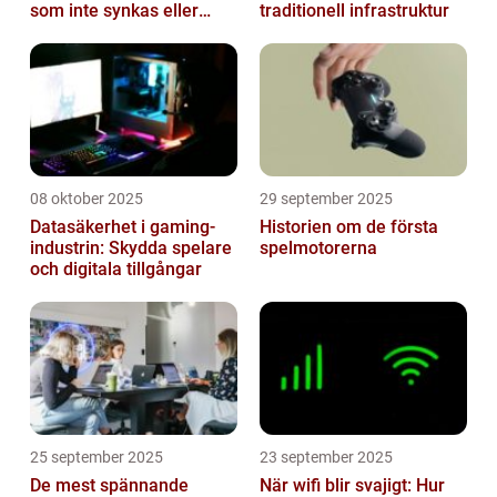
som inte synkas eller
traditionell infrastruktur
batterier som sviker
08 oktober 2025
29 september 2025
Datasäkerhet i gaming-
Historien om de första
industrin: Skydda spelare
spelmotorerna
och digitala tillgångar
25 september 2025
23 september 2025
De mest spännande
När wifi blir svajigt: Hur