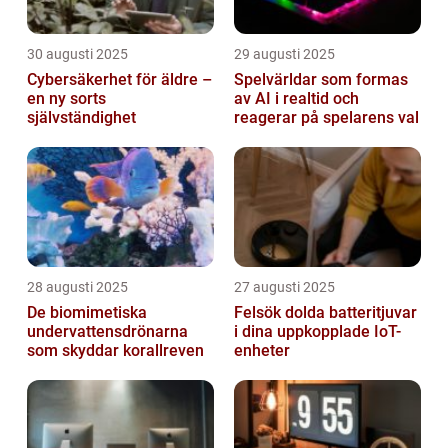
30 augusti 2025
29 augusti 2025
Cybersäkerhet för äldre –
Spelvärldar som formas
en ny sorts
av AI i realtid och
självständighet
reagerar på spelarens val
28 augusti 2025
27 augusti 2025
De biomimetiska
Felsök dolda batteritjuvar
undervattensdrönarna
i dina uppkopplade IoT-
som skyddar korallreven
enheter