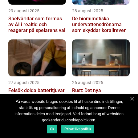
29 augusti 2025
28 augusti 2025
Spelvärldar som formas
De biomimetiska
av AI i realtid och
undervattensdrönarna
reagerar på spelarens val
som skyddar korallreven
27 augusti 2025
26 augusti 2025
Felsök dolda batteritjuvar
Rust: Det nya
i dina uppkopplade IoT-
säkerhetsspråket som
enheter
revolutionerar
På vores website bruges cookies til at huske dine indstillinger,
systemprogrammering
statistik og personalisering af indhold og annoncer. Denne
information deles med tredjepart. Ved fortsat brug af websiden
godkender du cookiepolitikken.
Ok
Privatlivspolitik