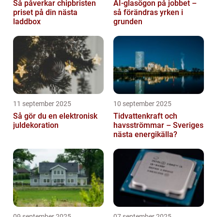
Så påverkar chipbristen
AI-glasögon på jobbet –
priset på din nästa
så förändras yrken i
laddbox
grunden
11 september 2025
10 september 2025
Så gör du en elektronisk
Tidvattenkraft och
juldekoration
havsströmmar – Sveriges
nästa energikälla?
09 september 2025
07 september 2025