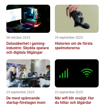
batterier som sviker
08 oktober 2025
29 september 2025
Datasäkerhet i gaming-
Historien om de första
industrin: Skydda spelare
spelmotorerna
och digitala tillgångar
25 september 2025
23 september 2025
De mest spännande
När wifi blir svajigt: Hur
startup-företagen inom
du hittar och åtgärdar