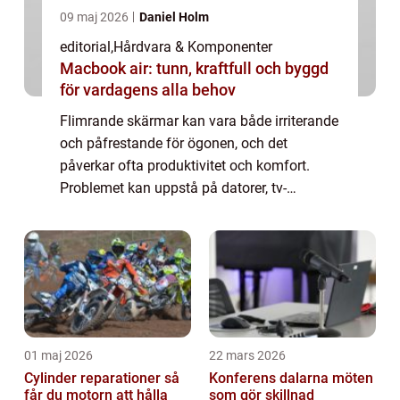
09 maj 2026
Daniel Holm
editorial
,
Hårdvara & Komponenter
Macbook air: tunn, kraftfull och byggd
för vardagens alla behov
Flimrande skärmar kan vara både irriterande
och påfrestande för ögonen, och det
påverkar ofta produktivitet och komfort.
Problemet kan uppstå på datorer, tv-
apparater eller mobiltelefoner, och orsakerna
ka...
01 maj 2026
22 mars 2026
Cylinder reparationer så
Konferens dalarna möten
får du motorn att hålla
som gör skillnad