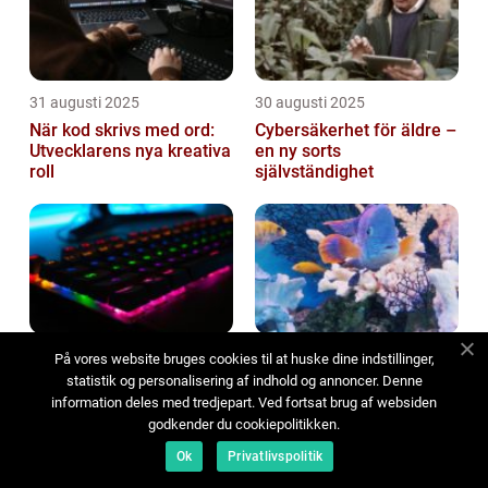
31 augusti 2025
30 augusti 2025
När kod skrivs med ord:
Cybersäkerhet för äldre –
Utvecklarens nya kreativa
en ny sorts
roll
självständighet
29 augusti 2025
28 augusti 2025
På vores website bruges cookies til at huske dine indstillinger,
statistik og personalisering af indhold og annoncer. Denne
Spelvärldar som formas
De biomimetiska
av AI i realtid och
undervattensdrönarna
information deles med tredjepart. Ved fortsat brug af websiden
reagerar på spelarens val
som skyddar korallreven
godkender du cookiepolitikken.
Ok
Privatlivspolitik