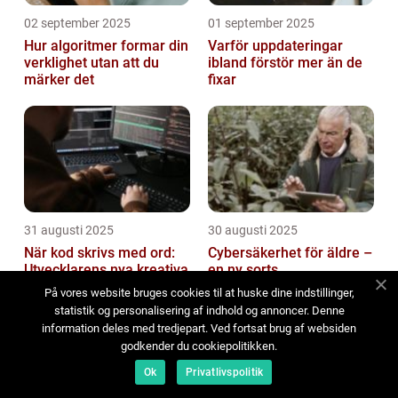
02 september 2025
01 september 2025
Hur algoritmer formar din
Varför uppdateringar
verklighet utan att du
ibland förstör mer än de
märker det
fixar
31 augusti 2025
30 augusti 2025
När kod skrivs med ord:
Cybersäkerhet för äldre –
Utvecklarens nya kreativa
en ny sorts
roll
självständighet
På vores website bruges cookies til at huske dine indstillinger,
statistik og personalisering af indhold og annoncer. Denne
information deles med tredjepart. Ved fortsat brug af websiden
godkender du cookiepolitikken.
Ok
Privatlivspolitik