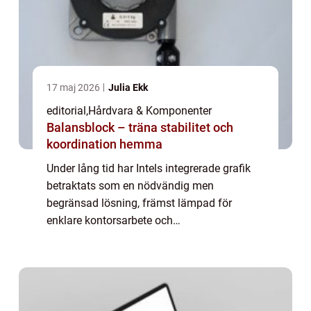
17 maj 2026
Julia Ekk
editorial
,
Hårdvara & Komponenter
Balansblock – träna stabilitet och
koordination hemma
Under lång tid har Intels integrerade grafik
betraktats som en nödvändig men
begränsad lösning, främst lämpad för
enklare kontorsarbete och
medieuppspelning snarare än seriös
prestanda. Med de senast...