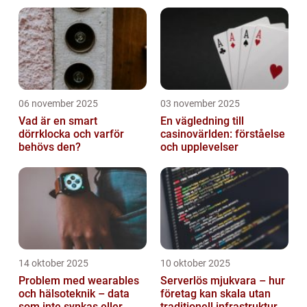
konst
06 november 2025
03 november 2025
Vad är en smart
En vägledning till
dörrklocka och varför
casinovärlden: förståelse
behövs den?
och upplevelser
14 oktober 2025
10 oktober 2025
Problem med wearables
Serverlös mjukvara – hur
och hälsoteknik – data
företag kan skala utan
som inte synkas eller
traditionell infrastruktur