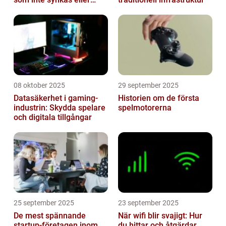
batterier som sviker
08 oktober 2025
29 september 2025
Datasäkerhet i gaming-
Historien om de första
industrin: Skydda spelare
spelmotorerna
och digitala tillgångar
25 september 2025
23 september 2025
De mest spännande
När wifi blir svajigt: Hur
startup-företagen inom
du hittar och åtgärdar