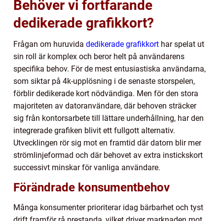
Behöver vi fortfarande
dedikerade grafikkort?
Frågan om huruvida
dedikerade grafikkort
har spelat ut
sin roll är komplex och beror helt på användarens
specifika behov. För de mest entusiastiska användarna,
som siktar på 4k-upplösning i de senaste storspelen,
förblir dedikerade kort nödvändiga. Men för den stora
majoriteten av datoranvändare, där behoven sträcker
sig från kontorsarbete till lättare underhållning, har den
integrerade grafiken blivit ett fullgott alternativ.
Utvecklingen rör sig mot en framtid där datorn blir mer
strömlinjeformad och där behovet av extra instickskort
successivt minskar för vanliga användare.
Förändrade konsumentbehov
Många konsumenter prioriterar idag bärbarhet och tyst
drift framför rå prestanda, vilket driver marknaden mot