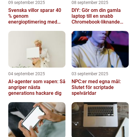
09 september 2025
08 september 2025
Svenska villor sparar 40
DIY: Gör om din gamla
% genom
laptop till en snabb
energioptimering med
Chromebook-liknande
IoT – hur?
dator
04 september 2025
03 september 2025
AI-agenter som vapen: Så
NPC:er med egna mål:
angriper nästa
Slutet för scriptade
generations hackare dig
spelvärldar