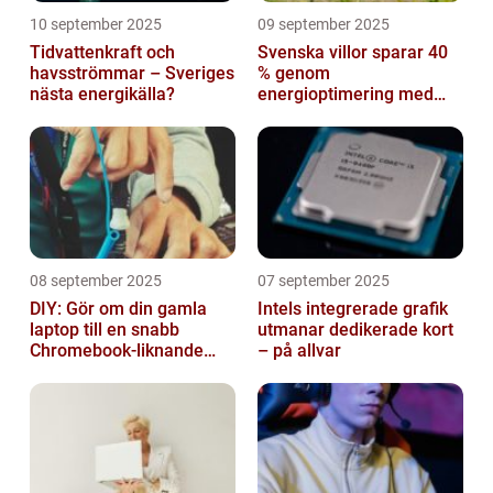
10 september 2025
09 september 2025
Tidvattenkraft och
Svenska villor sparar 40
havsströmmar – Sveriges
% genom
nästa energikälla?
energioptimering med
IoT – hur?
08 september 2025
07 september 2025
DIY: Gör om din gamla
Intels integrerade grafik
laptop till en snabb
utmanar dedikerade kort
Chromebook-liknande
– på allvar
dator