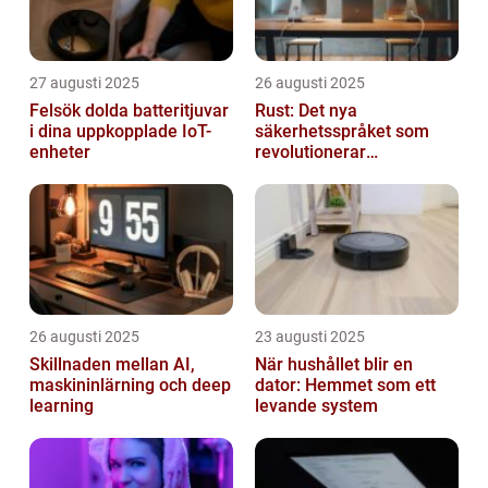
27 augusti 2025
26 augusti 2025
Felsök dolda batteritjuvar
Rust: Det nya
i dina uppkopplade IoT-
säkerhetsspråket som
enheter
revolutionerar
systemprogrammering
26 augusti 2025
23 augusti 2025
Skillnaden mellan AI,
När hushållet blir en
maskininlärning och deep
dator: Hemmet som ett
learning
levande system