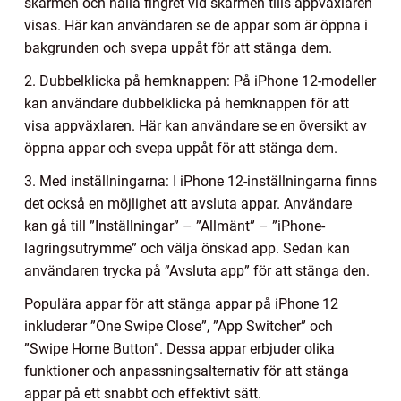
skärmen och hålla fingret vid skärmen tills appväxlaren
visas. Här kan användaren se de appar som är öppna i
bakgrunden och svepa uppåt för att stänga dem.
2. Dubbelklicka på hemknappen: På iPhone 12-modeller
kan användare dubbelklicka på hemknappen för att
visa appväxlaren. Här kan användare se en översikt av
öppna appar och svepa uppåt för att stänga dem.
3. Med inställningarna: I iPhone 12-inställningarna finns
det också en möjlighet att avsluta appar. Användare
kan gå till ”Inställningar” – ”Allmänt” – ”iPhone-
lagringsutrymme” och välja önskad app. Sedan kan
användaren trycka på ”Avsluta app” för att stänga den.
Populära appar för att stänga appar på iPhone 12
inkluderar ”One Swipe Close”, ”App Switcher” och
”Swipe Home Button”. Dessa appar erbjuder olika
funktioner och anpassningsalternativ för att stänga
appar på ett snabbt och effektivt sätt.