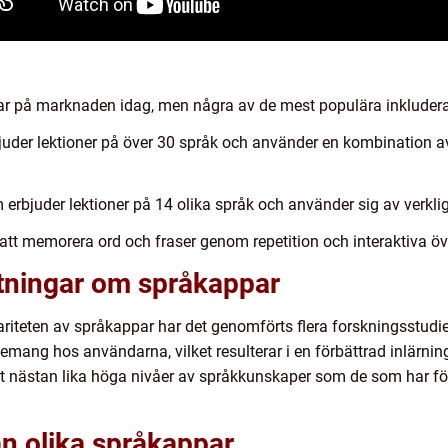
par på marknaden idag, men några av de mest populära inkludera
uder lektioner på över 30 språk och använder en kombination av 
rbjuder lektioner på 14 olika språk och använder sig av verklig
tt memorera ord och fraser genom repetition och interaktiva öv
ätningar om språkappar
ariteten av språkappar har det genomförts flera forskningsstudier
emang hos användarna, vilket resulterar i en förbättrad inlärning.
nästan lika höga nivåer av språkkunskaper som de som har följ
an olika språkappar