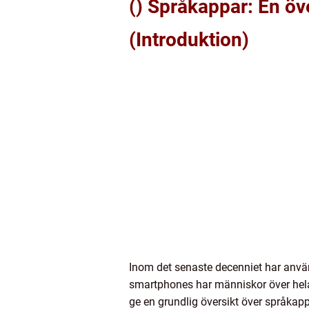
() Språkappar: En öv
(Introduktion)
Inom det senaste decenniet har använ
smartphones har människor över hela 
ge en grundlig översikt över språkap