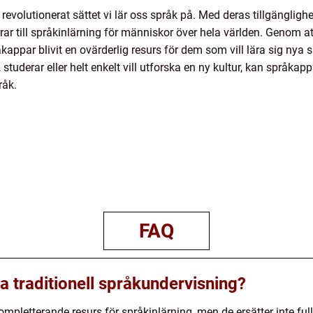
olutionerat sättet vi lär oss språk på. Med deras tillgänglighet,
r till språkinlärning för människor över hela världen. Genom att
kappar blivit en ovärderlig resurs för dem som vill lära sig nya sp
tuderar eller helt enkelt vill utforska en ny kultur, kan språkap
råk.
FAQ
a traditionell språkundervisning?
mpletterande resurs för språkinlärning, men de ersätter inte fulls