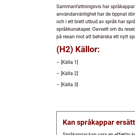
Sammanfattningsvis har språkappar rev
användarvänlighet har de öppnat dörra
och i ett brett utbud av språk har språ
språkkunskaper. Oavsett om du reser, s
på resan mot att behärska ett nytt sp
(H2) Källor:
– [Källa 1]
– [Källa 2]
– [Källa 3]
Kan språkappar ersätt
Språkappar kan vara en effektiv ko