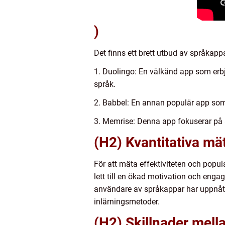
)
Det finns ett brett utbud av språkap
1. Duolingo: En välkänd app som erbj
språk.
2. Babbel: En annan populär app som e
3. Memrise: Denna app fokuserar på a
(H2) Kvantitativa m
För att mäta effektiviteten och popul
lett till en ökad motivation och engag
användare av språkappar har uppnått 
inlärningsmetoder.
(H2) Skillnader mell