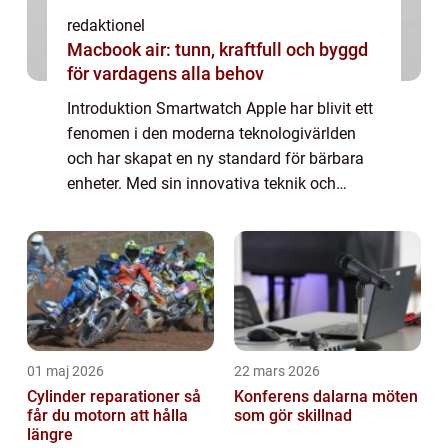
redaktionel
Macbook air: tunn, kraftfull och byggd
för vardagens alla behov
Introduktion Smartwatch Apple har blivit ett
fenomen i den moderna teknologivärlden
och har skapat en ny standard för bärbara
enheter. Med sin innovativa teknik och
snygga design har Apple skapat ett brett
utbud av smartklockor som inte bara
erbjuder...
01 maj 2026
22 mars 2026
Cylinder reparationer så
Konferens dalarna möten
får du motorn att hålla
som gör skillnad
längre