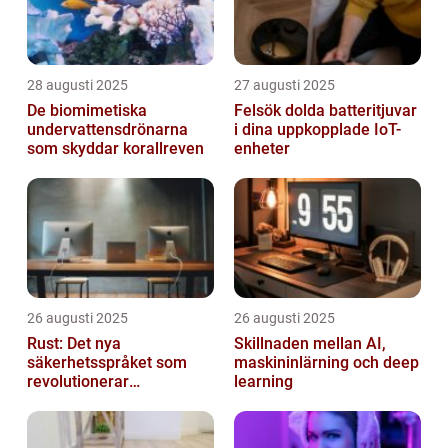
28 augusti 2025
27 augusti 2025
De biomimetiska
Felsök dolda batteritjuvar
undervattensdrönarna
i dina uppkopplade IoT-
som skyddar korallreven
enheter
26 augusti 2025
26 augusti 2025
Rust: Det nya
Skillnaden mellan AI,
säkerhetsspråket som
maskininlärning och deep
revolutionerar
learning
systemprogrammering