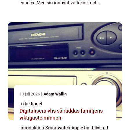
enheter. Med sin innovativa teknik och
snygga design har Apple skapat ett brett
utbud av smartklockor som inte bara
erbjuder...
10 juli 2026
Adam Wallin
redaktionel
Digitalisera vhs så räddas familjens
viktigaste minnen
Introduktion Smartwatch Apple har blivit ett