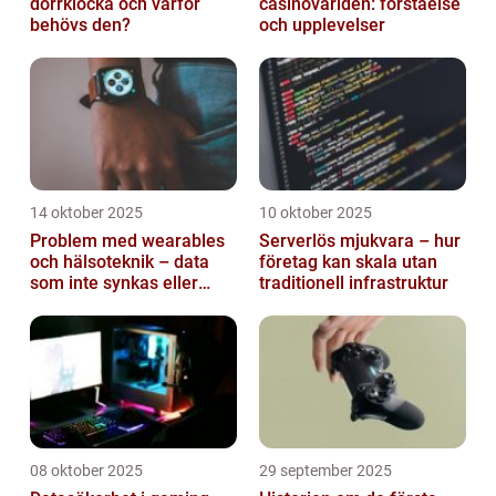
dörrklocka och varför
casinovärlden: förståelse
behövs den?
och upplevelser
14 oktober 2025
10 oktober 2025
Problem med wearables
Serverlös mjukvara – hur
och hälsoteknik – data
företag kan skala utan
som inte synkas eller
traditionell infrastruktur
batterier som sviker
08 oktober 2025
29 september 2025