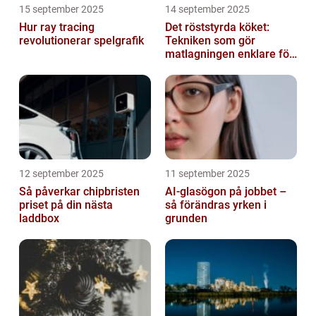
15 september 2025
14 september 2025
Hur ray tracing
Det röststyrda köket:
revolutionerar spelgrafik
Tekniken som gör
matlagningen enklare för
alla
12 september 2025
11 september 2025
Så påverkar chipbristen
AI-glasögon på jobbet –
priset på din nästa
så förändras yrken i
laddbox
grunden