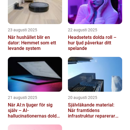
23 augusti 2025
22 augusti 2025
När hushållet blir en
Headsetets dolda roll –
dator: Hemmet som ett
hur ljud påverkar ditt
levande system
spelande
21 augusti 2025
20 augusti 2025
När AI:n ljuger för sig
Självläkande material:
själv – AI-
När framtidens
hallucinationernas dolda
infrastruktur reparerar
psykologi
sig själv