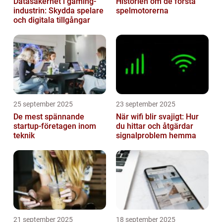
Datasäkerhet i gaming-
Historien om de första
industrin: Skydda spelare
spelmotorerna
och digitala tillgångar
25 september 2025
23 september 2025
De mest spännande
När wifi blir svajigt: Hur
startup-företagen inom
du hittar och åtgärdar
teknik
signalproblem hemma
21 september 2025
18 september 2025