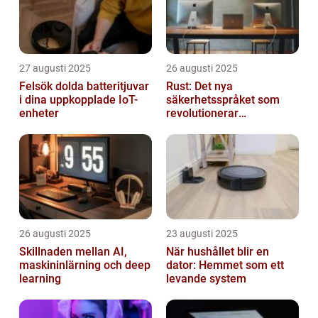
27 augusti 2025
26 augusti 2025
Felsök dolda batteritjuvar
Rust: Det nya
i dina uppkopplade IoT-
säkerhetsspråket som
enheter
revolutionerar
systemprogrammering
26 augusti 2025
23 augusti 2025
Skillnaden mellan AI,
När hushållet blir en
maskininlärning och deep
dator: Hemmet som ett
learning
levande system