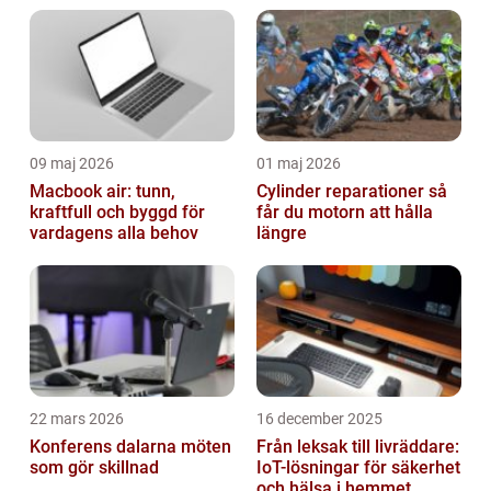
upplevelse. Men efter ett tag kanske du har
sa...
09 maj 2026
01 maj 2026
Macbook air: tunn,
Cylinder reparationer så
kraftfull och byggd för
får du motorn att hålla
vardagens alla behov
längre
22 mars 2026
16 december 2025
Konferens dalarna möten
Från leksak till livräddare:
som gör skillnad
IoT-lösningar för säkerhet
och hälsa i hemmet