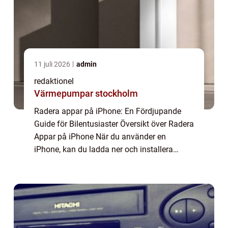
11 juli 2026
admin
redaktionel
Värmepumpar stockholm
Radera appar på iPhone: En Fördjupande
Guide för Bilentusiaster Översikt över Radera
Appar på iPhone När du använder en
iPhone, kan du ladda ner och installera
massor av olika appar för att förbättra din
upplevelse. Men efter ett tag kanske du har
sa...