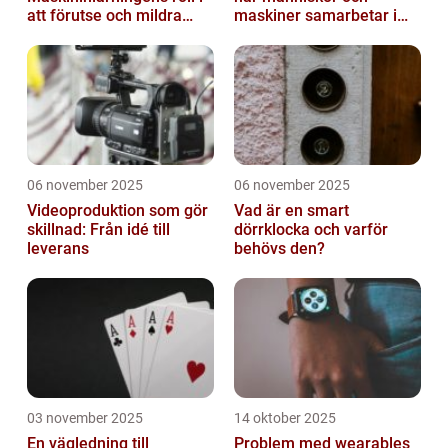
att förutse och mildra
maskiner samarbetar i
miljökriser
konst
06 november 2025
06 november 2025
Videoproduktion som gör
Vad är en smart
skillnad: Från idé till
dörrklocka och varför
leverans
behövs den?
03 november 2025
14 oktober 2025
En vägledning till
Problem med wearables