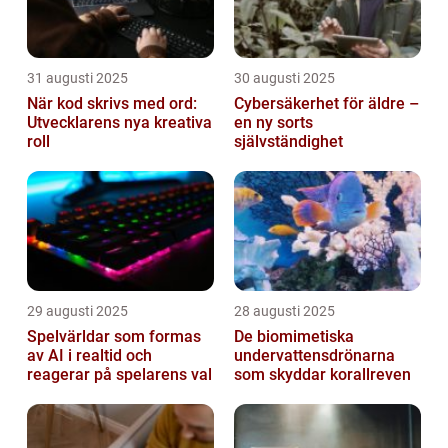
31 augusti 2025
30 augusti 2025
När kod skrivs med ord:
Cybersäkerhet för äldre –
Utvecklarens nya kreativa
en ny sorts
roll
självständighet
29 augusti 2025
28 augusti 2025
Spelvärldar som formas
De biomimetiska
av AI i realtid och
undervattensdrönarna
reagerar på spelarens val
som skyddar korallreven