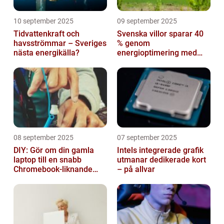
10 september 2025
09 september 2025
Tidvattenkraft och
Svenska villor sparar 40
havsströmmar – Sveriges
% genom
nästa energikälla?
energioptimering med
IoT – hur?
08 september 2025
07 september 2025
DIY: Gör om din gamla
Intels integrerade grafik
laptop till en snabb
utmanar dedikerade kort
Chromebook-liknande
– på allvar
dator