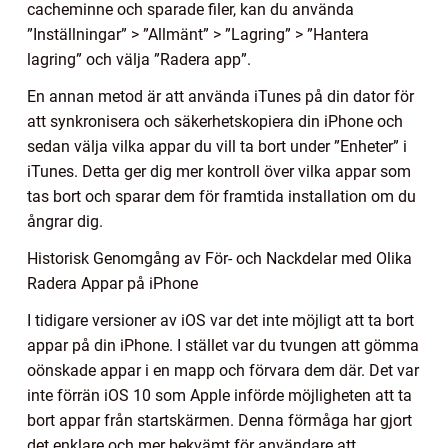
cacheminne och sparade filer, kan du använda
”Inställningar” > ”Allmänt” > ”Lagring” > ”Hantera
lagring” och välja ”Radera app”.
En annan metod är att använda iTunes på din dator för
att synkronisera och säkerhetskopiera din iPhone och
sedan välja vilka appar du vill ta bort under ”Enheter” i
iTunes. Detta ger dig mer kontroll över vilka appar som
tas bort och sparar dem för framtida installation om du
ångrar dig.
Historisk Genomgång av För- och Nackdelar med Olika
Radera Appar på iPhone
I tidigare versioner av iOS var det inte möjligt att ta bort
appar på din iPhone. I stället var du tvungen att gömma
oönskade appar i en mapp och förvara dem där. Det var
inte förrän iOS 10 som Apple införde möjligheten att ta
bort appar från startskärmen. Denna förmåga har gjort
det enklare och mer bekvämt för användare att