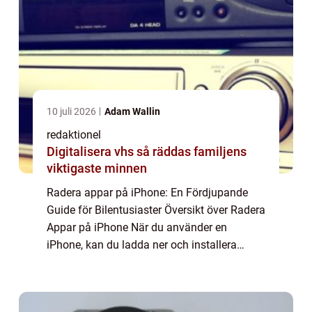
10 juli 2026
Adam Wallin
redaktionel
Digitalisera vhs så räddas familjens
viktigaste minnen
Radera appar på iPhone: En Fördjupande
Guide för Bilentusiaster Översikt över Radera
Appar på iPhone När du använder en
iPhone, kan du ladda ner och installera
massor av olika appar för att förbättra din
upplevelse. Men efter ett tag kanske du har
sa...