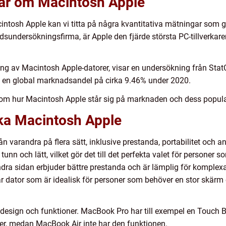
gar om Macintosh Apple
cintosh Apple kan vi titta på några kvantitativa mätningar som ge
adsundersökningsfirma, är Apple den fjärde största PC-tillverka
ng av Macintosh Apple-datorer, visar en undersökning från Sta
 en global marknadsandel på cirka 9.46% under 2020.
g om hur Macintosh Apple står sig på marknaden och dess popula
ika Macintosh Apple
rån varandra på flera sätt, inklusive prestanda, portabilitet och
unn och lätt, vilket gör det till det perfekta valet för personer 
dra sidan erbjuder bättre prestanda och är lämplig för komplex
r dator som är idealisk för personer som behöver en stor skärm
s i design och funktioner. MacBook Pro har till exempel en Touc
ioner, medan MacBook Air inte har den funktionen.