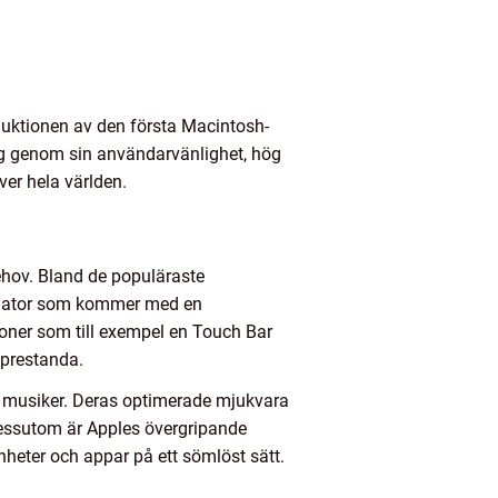
oduktionen av den första Macintosh-
ig genom sin användarvänlighet, hög
er hela världen.
ehov. Bland de populäraste
r dator som kommer med en
ioner som till exempel en Touch Bar
 prestanda.
h musiker. Deras optimerade mjukvara
 Dessutom är Apples övergripande
heter och appar på ett sömlöst sätt.