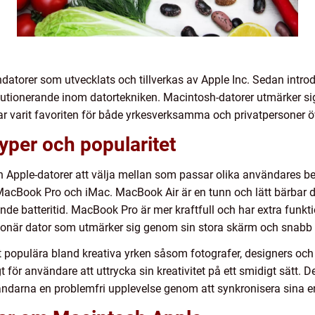
ndatorer som utvecklats och tillverkas av Apple Inc. Sedan intr
olutionerande inom datortekniken. Macintosh-datorer utmärker s
r varit favoriten för både yrkesverksamma och privatpersoner öv
yper och popularitet
sh Apple-datorer att välja mellan som passar olika användares b
 MacBook Pro och iMac. MacBook Air är en tunn och lätt bärba
de batteritid. MacBook Pro är mer kraftfull och har extra funkt
tionär dator som utmärker sig genom sin stora skärm och snabb
t populära bland kreativa yrken såsom fotografer, designers oc
 för användare att uttrycka sin kreativitet på ett smidigt sätt.
ndarna en problemfri upplevelse genom att synkronisera sina en