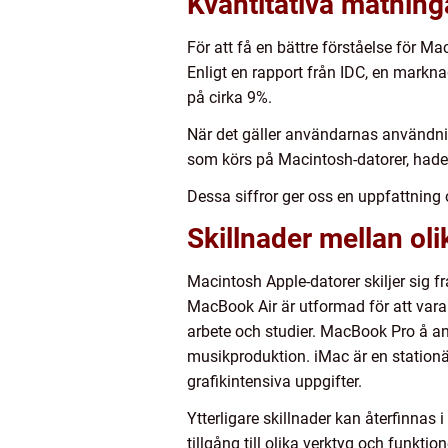
Kvantitativa mätnin
För att få en bättre förståelse för Ma
Enligt en rapport från IDC, en markn
på cirka 9%.
När det gäller användarnas användni
som körs på Macintosh-datorer, hade
Dessa siffror ger oss en uppfattnin
Skillnader mellan ol
Macintosh Apple-datorer skiljer sig f
MacBook Air är utformad för att vara t
arbete och studier. MacBook Pro å an
musikproduktion. iMac är en stationä
grafikintensiva uppgifter.
Ytterligare skillnader kan återfinna
tillgång till olika verktyg och funkt