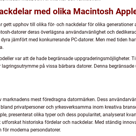
nackdelar med olika Macintosh Appl
gett upphov till olika för- och nackdelar för olika generationer
intosh-datorer deras överlägsna användarvänlighet och dedike
vt dyra jämfört med konkurrerande PC-datorer. Men med tiden har 
a.
eller var att de hade begränsade uppgraderingsmöjligheter. Till
er lagringsutrymme på vissa bärbara datorer. Denna begränsade 
av marknadens mest föredragna datormärken. Dess användarvänli
val bland privatpersoner och yrkesverksamma inom kreativa bransc
le, presenterat olika typer och dess popularitet, analyserat kvan
 utforskat historiska fördelar och nackdelar. Med ständig innova
n för moderna persondatorer.