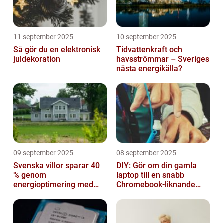
11 september 2025
10 september 2025
Så gör du en elektronisk
Tidvattenkraft och
juldekoration
havsströmmar – Sveriges
nästa energikälla?
09 september 2025
08 september 2025
Svenska villor sparar 40
DIY: Gör om din gamla
% genom
laptop till en snabb
energioptimering med
Chromebook-liknande
IoT – hur?
dator