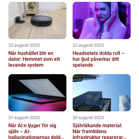
23 augusti 2025
22 augusti 2025
När hushållet blir en
Headsetets dolda roll –
dator: Hemmet som ett
hur ljud påverkar ditt
levande system
spelande
21 augusti 2025
20 augusti 2025
När AI:n ljuger för sig
Självläkande material:
själv – AI-
När framtidens
hallucinationernas dolda
infrastruktur reparerar