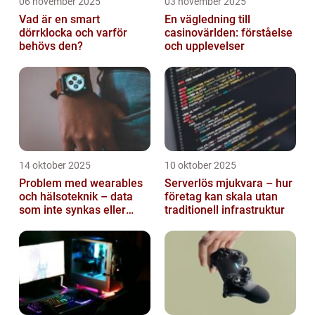
06 november 2025
03 november 2025
Vad är en smart
En vägledning till
dörrklocka och varför
casinovärlden: förståelse
behövs den?
och upplevelser
14 oktober 2025
10 oktober 2025
Problem med wearables
Serverlös mjukvara – hur
och hälsoteknik – data
företag kan skala utan
som inte synkas eller
traditionell infrastruktur
batterier som sviker