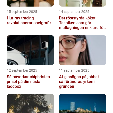
15 september 2025
14 september 2025
Hur ray tracing
Det röststyrda köket:
revolutionerar spelgrafik
Tekniken som gör
matlagningen enklare för
alla
12 september 2025
11 september 2025
Så påverkar chipbristen
AI-glasögon på jobbet –
priset på din nästa
så förändras yrken i
laddbox
grunden