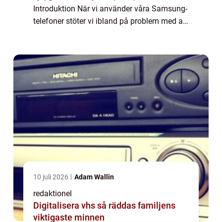
Introduktion När vi använder våra Samsung-
telefoner stöter vi ibland på problem med att
öppna appar. Detta kan vara både
frustrerande och störande, särskilt när vi är
beroen...
10 juli 2026
Adam Wallin
redaktionel
Digitalisera vhs så räddas familjens
viktigaste minnen