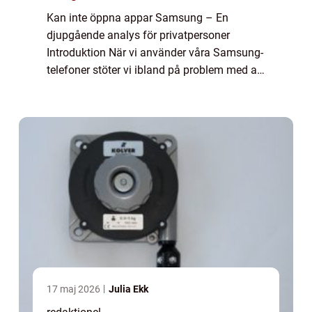
Kan inte öppna appar Samsung – En
djupgående analys för privatpersoner
Introduktion När vi använder våra Samsung-
telefoner stöter vi ibland på problem med att
öppna appar. Detta kan vara både
frustrerande och störande, särskilt när vi är
beroen...
17 maj 2026
Julia Ekk