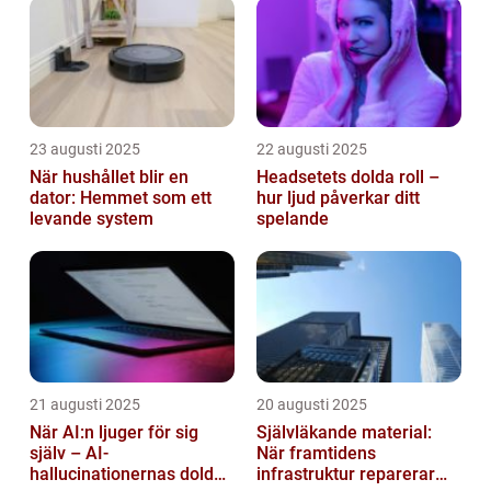
23 augusti 2025
22 augusti 2025
När hushållet blir en
Headsetets dolda roll –
dator: Hemmet som ett
hur ljud påverkar ditt
levande system
spelande
21 augusti 2025
20 augusti 2025
När AI:n ljuger för sig
Självläkande material:
själv – AI-
När framtidens
hallucinationernas dolda
infrastruktur reparerar