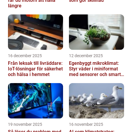
får du motorn att hålla
som gör skillnad
längre
16 december 2025
12 december 2025
Från leksak till livräddare:
Egenbyggt mikroklimat:
IoT-lösningar för säkerhet
Styr väder i miniformat
och hälsa i hemmet
med sensorer och smarta
material
19 november 2025
16 november 2025
Så löser du problem med
AI som klimatstrateg: