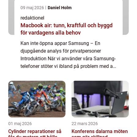
09 maj 2026
Daniel Holm
redaktionel
Macbook air: tunn, kraftfull och byggd
för vardagens alla behov
Kan inte öppna appar Samsung – En
djupgående analys för privatpersoner
Introduktion När vi använder våra Samsung-
telefoner stöter vi ibland på problem med att
öppna appar. Detta kan vara både
frustrerande och störande, särskilt när vi är
beroen...
01 maj 2026
22 mars 2026
Cylinder reparationer så
Konferens dalarna möten