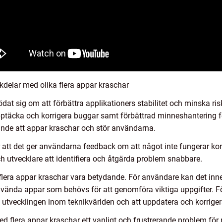
delar med olika flera appar kraschar
at sig om att förbättra applikationers stabilitet och minska ris
upptäcka och korrigera buggar samt förbättrad minneshantering f
rande att appar kraschar och stör användarna.
r att det ger användarna feedback om att något inte fungerar ko
h utvecklare att identifiera och åtgärda problem snabbare.
era appar kraschar vara betydande. För användare kan det inneb
nvända appar som behövs för att genomföra viktiga uppgifter. För
utvecklingen inom teknikvärlden och att uppdatera och korrigera
 flera appar kraschar ett vanligt och frustrerande problem för