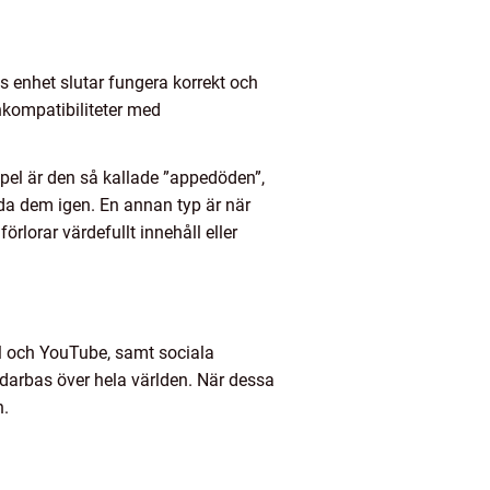
s enhet slutar fungera korrekt och
inkompatibiliteter med
pel är den så kallade ”appedöden”,
da dem igen. En annan typ är när
rlorar värdefullt innehåll eller
l och YouTube, samt sociala
arbas över hela världen. När dessa
n.