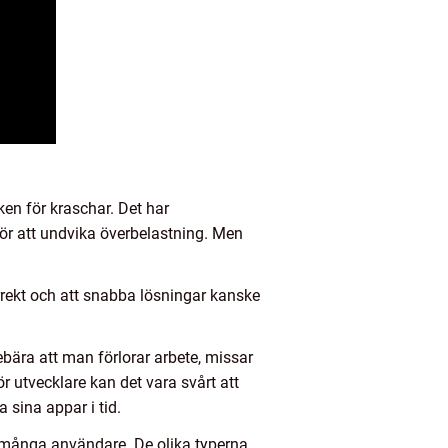
ken för kraschar. Det har
ör att undvika överbelastning. Men
rrekt och att snabba lösningar kanske
ära att man förlorar arbete, missar
 utvecklare kan det vara svårt att
 sina appar i tid.
 många användare. De olika typerna