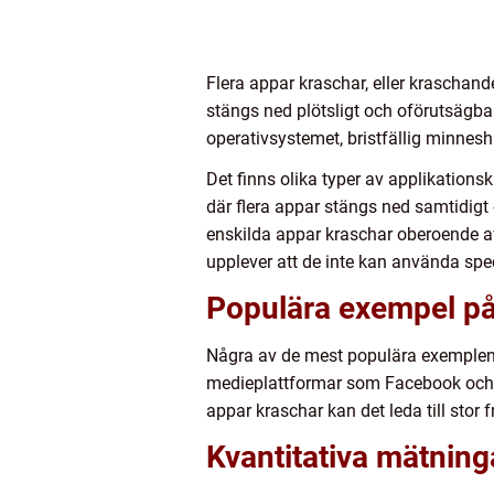
Flera appar kraschar, eller kraschand
stängs ned plötsligt och oförutsägbart
operativsystemet, bristfällig minnesh
Det finns olika typer av applikation
där flera appar stängs ned samtidig
enskilda appar kraschar oberoende av 
upplever att de inte kan använda spec
Populära exempel på
Några av de mest populära exemplen 
medieplattformar som Facebook och I
appar kraschar kan det leda till stor
Kvantitativa mätning