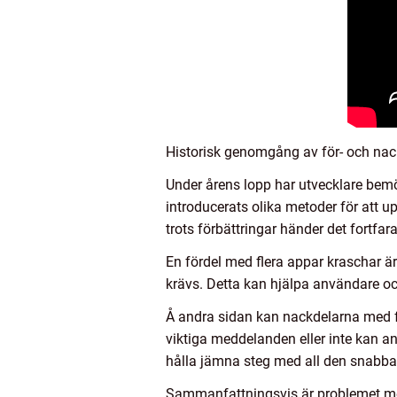
Historisk genomgång av för- och nack
Under årens lopp har utvecklare bemöd
introducerats olika metoder för att 
trots förbättringar händer det fortfa
En fördel med flera appar kraschar ä
krävs. Detta kan hjälpa användare oc
Å andra sidan kan nackdelarna med fl
viktiga meddelanden eller inte kan a
hålla jämna steg med all den snabba 
Sammanfattningsvis är problemet med