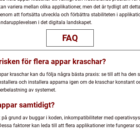
n variera mellan olika applikationer, men det är tydligt att det
nom att fortsätta utveckla och förbättra stabiliteten i applika
ndarupplevelsen i det digitala landskapet.
FAQ
risken för flera appar kraschar?
appar kraschar kan du följa några bästa praxis: se till att ha de
installera och installera apparna igen om de kraschar konstant 
verbelastning av systemet.
 appar samtidigt?
 på grund av buggar i koden, inkompatibiliteter med operativsys
Dessa faktorer kan leda till att flera applikationer inte fungera