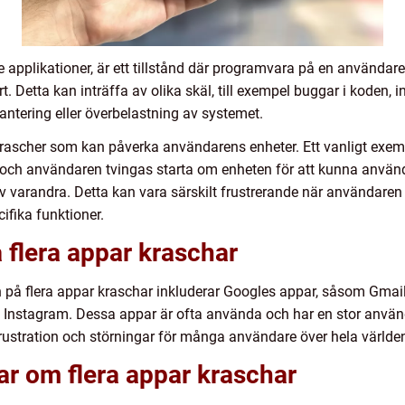
e applikationer, är ett tillstånd där programvara på en användare
. Detta kan inträffa av olika skäl, till exempel buggar i koden, 
antering eller överbelastning av systemet.
skrascher som kan påverka användarens enheter. Ett vanligt exem
t och användaren tvingas starta om enheten för att kunna använ
varandra. Detta kan vara särskilt frustrerande när användaren fö
ifika funktioner.
 flera appar kraschar
på flera appar kraschar inkluderar Googles appar, såsom Gmai
nstagram. Dessa appar är ofta använda och har en stor använd
 frustration och störningar för många användare över hela världe
ar om flera appar kraschar