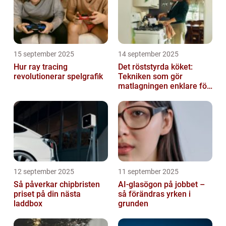
15 september 2025
14 september 2025
Hur ray tracing
Det röststyrda köket:
revolutionerar spelgrafik
Tekniken som gör
matlagningen enklare för
alla
12 september 2025
11 september 2025
Så påverkar chipbristen
AI-glasögon på jobbet –
priset på din nästa
så förändras yrken i
laddbox
grunden