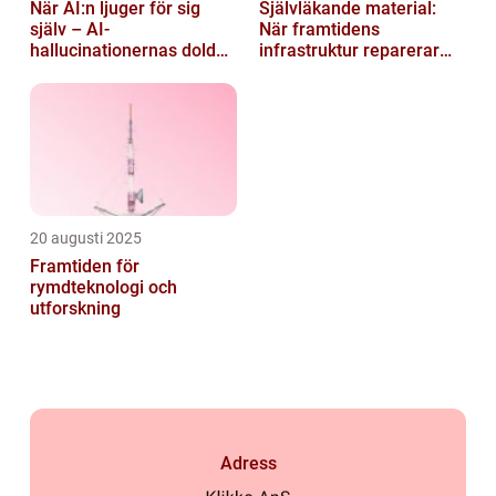
När AI:n ljuger för sig
Självläkande material:
själv – AI-
När framtidens
hallucinationernas dolda
infrastruktur reparerar
psykologi
sig själv
20 augusti 2025
Framtiden för
rymdteknologi och
utforskning
Adress