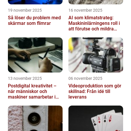
19 november 2025
16 november 2025
Så löser du problem med
AI som klimatstrateg:
skärmar som flimrar
Maskininlärningens roll i
att förutse och mildra
miljökriser
13 november 2025
06 november 2025
Postdigital kreativitet –
Videoproduktion som gör
när människor och
skillnad: Från idé till
maskiner samarbetar i
leverans
konst