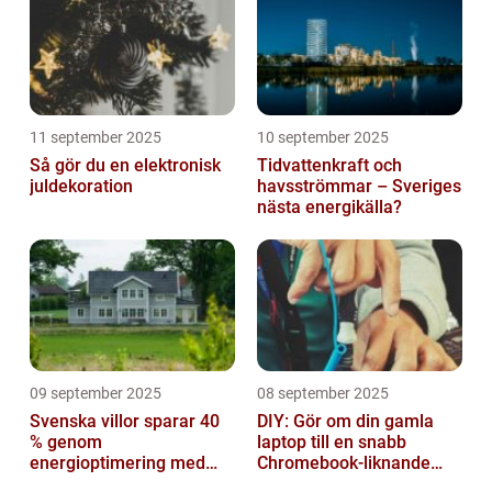
11 september 2025
10 september 2025
Så gör du en elektronisk
Tidvattenkraft och
juldekoration
havsströmmar – Sveriges
nästa energikälla?
09 september 2025
08 september 2025
Svenska villor sparar 40
DIY: Gör om din gamla
% genom
laptop till en snabb
energioptimering med
Chromebook-liknande
IoT – hur?
dator