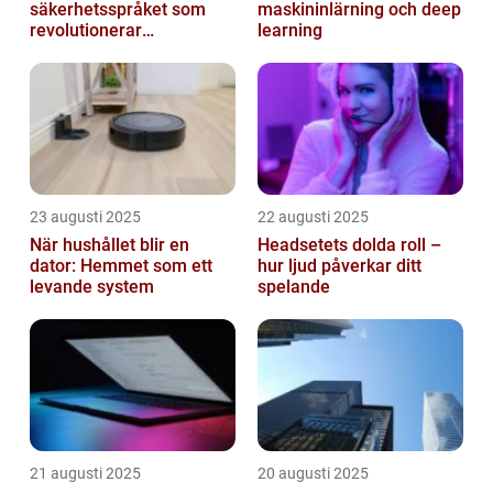
säkerhetsspråket som
maskininlärning och deep
revolutionerar
learning
systemprogrammering
23 augusti 2025
22 augusti 2025
När hushållet blir en
Headsetets dolda roll –
dator: Hemmet som ett
hur ljud påverkar ditt
levande system
spelande
21 augusti 2025
20 augusti 2025