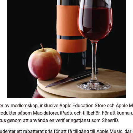
yper av medlemskap, inklusive Apple Education Store och Apple 
rodukter såsom Mac-datorer, iPads, och tillbehör. För att kunna 
tus genom att använda en verifieringstjänst som SheerID.
denter ett rabatterat pris för att få tillgång till Apple Music, 