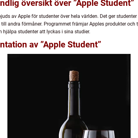
ndlig översikt över ”Apple Student”
uds av Apple för studenter över hela världen. Det ger studenter
ång till andra förmåner. Programmet främjar Apples produkter och
hjälpa studenter att lyckas i sina studier.
ntation av ”Apple Student”