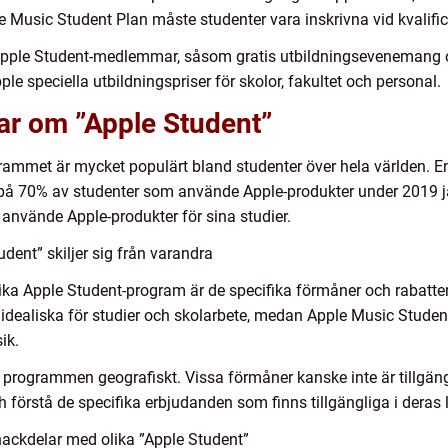
pple Music Student Plan måste studenter vara inskrivna vid kvalific
 Apple Student-medlemmar, såsom gratis utbildningseveneman
le speciella utbildningspriser för skolor, fakultet och personal.
ar om ”Apple Student”
ogrammet är mycket populärt bland studenter över hela världen. 
 på 70% av studenter som använde Apple-produkter under 2019 
 använde Apple-produkter för sina studier.
dent” skiljer sig från varandra
lika Apple Student-program är de specifika förmåner och rabatte
idealiska för studier och skolarbete, medan Apple Music Student P
ik.
a programmen geografiskt. Vissa förmåner kanske inte är tillgängli
h förstå de specifika erbjudanden som finns tillgängliga i deras l
nackdelar med olika ”Apple Student”