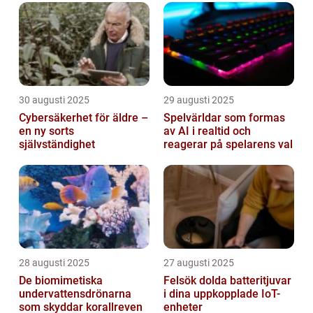
30 augusti 2025
29 augusti 2025
Cybersäkerhet för äldre –
Spelvärldar som formas
en ny sorts
av AI i realtid och
självständighet
reagerar på spelarens val
28 augusti 2025
27 augusti 2025
De biomimetiska
Felsök dolda batteritjuvar
undervattensdrönarna
i dina uppkopplade IoT-
som skyddar korallreven
enheter