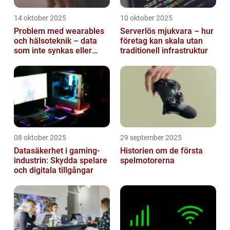
14 oktober 2025
10 oktober 2025
Problem med wearables
Serverlös mjukvara – hur
och hälsoteknik – data
företag kan skala utan
som inte synkas eller
traditionell infrastruktur
batterier som sviker
08 oktober 2025
29 september 2025
Datasäkerhet i gaming-
Historien om de första
industrin: Skydda spelare
spelmotorerna
och digitala tillgångar