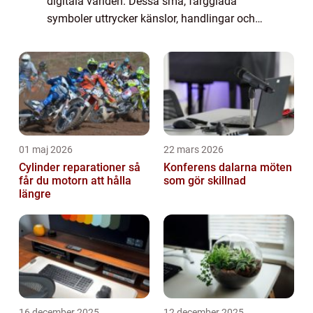
digitala världen. Dessa små, färgglada
symboler uttrycker känslor, handlingar och
objekt på ett visuellt sätt. I denna artikel
kommer vi att utforska och analysera
Apple...
01 maj 2026
22 mars 2026
Cylinder reparationer så
Konferens dalarna möten
får du motorn att hålla
som gör skillnad
längre
16 december 2025
12 december 2025