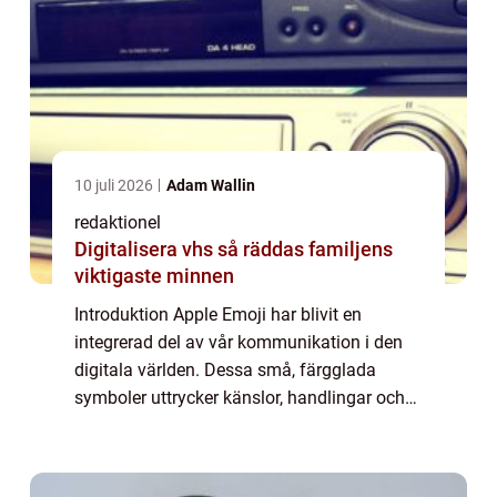
10 juli 2026
Adam Wallin
redaktionel
Digitalisera vhs så räddas familjens
viktigaste minnen
Introduktion Apple Emoji har blivit en
integrerad del av vår kommunikation i den
digitala världen. Dessa små, färgglada
symboler uttrycker känslor, handlingar och
objekt på ett visuellt sätt. I denna artikel
kommer vi att utforska och analysera
Apple...