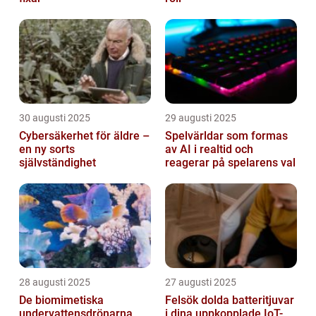
30 augusti 2025
29 augusti 2025
Cybersäkerhet för äldre –
Spelvärldar som formas
en ny sorts
av AI i realtid och
självständighet
reagerar på spelarens val
28 augusti 2025
27 augusti 2025
De biomimetiska
Felsök dolda batteritjuvar
undervattensdrönarna
i dina uppkopplade IoT-