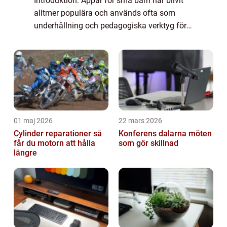
Introduktion: Appar för små barn har blivit
alltmer populära och används ofta som
underhållning och pedagogiska verktyg för
barn i förskoleåldern. I denna artikel kommer
vi att ge en grundlig översikt öv...
01 maj 2026
22 mars 2026
Cylinder reparationer så
Konferens dalarna möten
får du motorn att hålla
som gör skillnad
längre