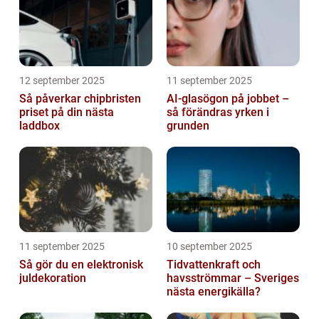
12 september 2025
11 september 2025
Så påverkar chipbristen
AI-glasögon på jobbet –
priset på din nästa
så förändras yrken i
laddbox
grunden
11 september 2025
10 september 2025
Så gör du en elektronisk
Tidvattenkraft och
juldekoration
havsströmmar – Sveriges
nästa energikälla?