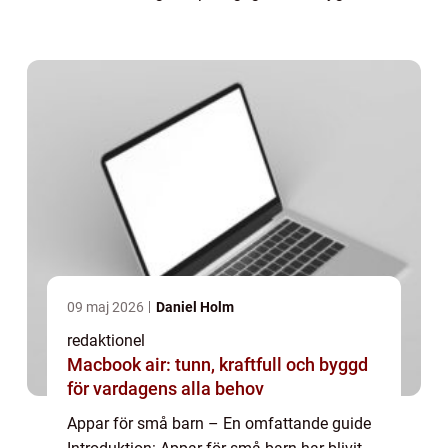
barn i förskoleåldern. I denna artikel kommer
vi att ge en grundlig översikt öv...
09 maj 2026
Daniel Holm
redaktionel
Macbook air: tunn, kraftfull och byggd
för vardagens alla behov
Appar för små barn – En omfattande guide