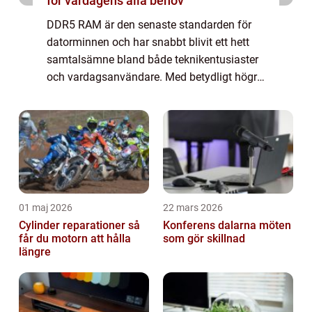
för vardagens alla behov
DDR5 RAM är den senaste standarden för
datorminnen och har snabbt blivit ett hett
samtalsämne bland både teknikentusiaster
och vardagsanvändare. Med betydligt högre
hastigheter och större kapacitet än sina
f&o...
01 maj 2026
22 mars 2026
Cylinder reparationer så
Konferens dalarna möten
får du motorn att hålla
som gör skillnad
längre