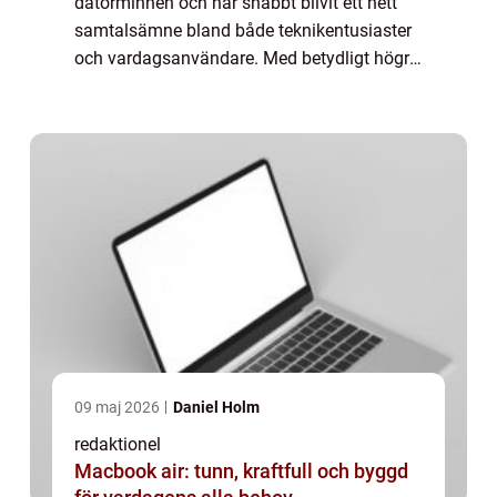
datorminnen och har snabbt blivit ett hett
samtalsämne bland både teknikentusiaster
och vardagsanvändare. Med betydligt högre
hastigheter och större kapacitet än sina
f&o...
09 maj 2026
Daniel Holm
redaktionel
Macbook air: tunn, kraftfull och byggd