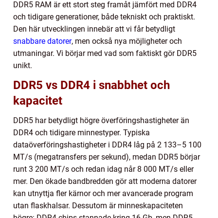
DDR5 RAM är ett stort steg framåt jämfört med DDR4
och tidigare generationer, både tekniskt och praktiskt.
Den här utvecklingen innebär att vi får betydligt
snabbare datorer
, men också nya möjligheter och
utmaningar. Vi börjar med vad som faktiskt gör DDR5
unikt.
DDR5 vs DDR4 i snabbhet och
kapacitet
DDR5 har betydligt högre överföringshastigheter än
DDR4 och tidigare minnestyper. Typiska
dataöverföringshastigheter i DDR4 låg på 2 133–5 100
MT/s (megatransfers per sekund), medan DDR5 börjar
runt 3 200 MT/s och redan idag når 8 000 MT/s eller
mer. Den ökade bandbredden gör att moderna datorer
kan utnyttja fler kärnor och mer avancerade program
utan flaskhalsar. Dessutom är minneskapaciteten
högre: DDR4-chips stannade kring 16 Gb, men DDR5