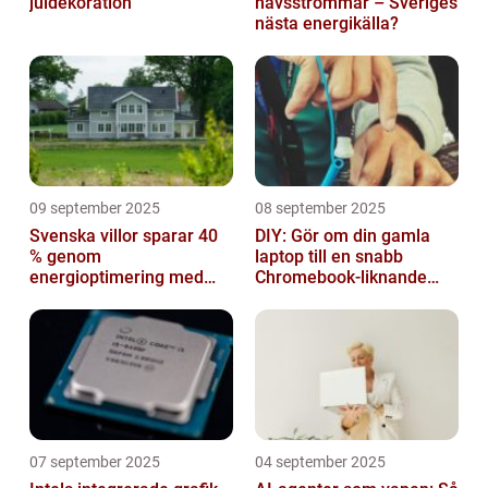
juldekoration
havsströmmar – Sveriges
nästa energikälla?
09 september 2025
08 september 2025
Svenska villor sparar 40
DIY: Gör om din gamla
% genom
laptop till en snabb
energioptimering med
Chromebook-liknande
IoT – hur?
dator
07 september 2025
04 september 2025