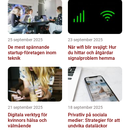
25 september 2025
23 september 2025
De mest spännande
När wifi blir svajigt: Hur
startup-företagen inom
du hittar och åtgärdar
teknik
signalproblem hemma
21 september 2025
18 september 2025
Digitala verktyg för
Privatliv på sociala
kvinnors hälsa och
medier: Strategier för att
välmående
undvika dataläckor