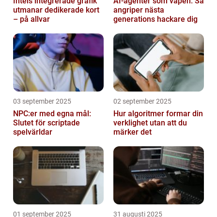
Intels integrerade grafik
AI-agenter som vapen: Så
utmanar dedikerade kort
angriper nästa
– på allvar
generations hackare dig
03 september 2025
02 september 2025
NPC:er med egna mål:
Hur algoritmer formar din
Slutet för scriptade
verklighet utan att du
spelvärldar
märker det
01 september 2025
31 augusti 2025