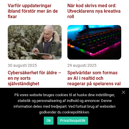
Varför uppdateringar
När kod skrivs med ord:
ibland förstör mer än de
Utvecklarens nya kreativa
fixar
roll
30 augusti 2025
29 augusti 2025
Cybersäkerhet för äldre –
Spelvärldar som formas
en ny sorts
av AI i realtid och
självständighet
reagerar på spelarens val
På vores website bruges cookies til at huske dine indstillinger,
statistik og personalisering af indhold og annoncer. Denne
information deles med tredjepart. Ved fortsat brug af websiden
godkender du cookiepolitikken.
Ok
Privatlivspolitik