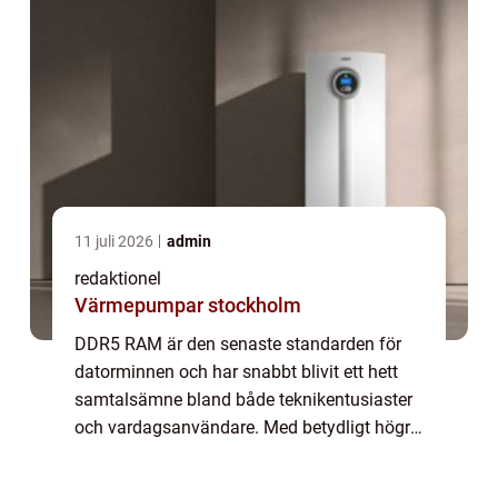
11 juli 2026
admin
redaktionel
Värmepumpar stockholm
DDR5 RAM är den senaste standarden för
datorminnen och har snabbt blivit ett hett
samtalsämne bland både teknikentusiaster
och vardagsanvändare. Med betydligt högre
hastigheter och större kapacitet än sina
f&o...