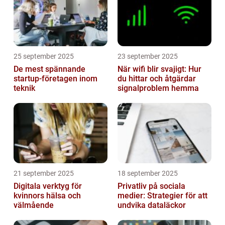
25 september 2025
23 september 2025
De mest spännande
När wifi blir svajigt: Hur
startup-företagen inom
du hittar och åtgärdar
teknik
signalproblem hemma
21 september 2025
18 september 2025
Digitala verktyg för
Privatliv på sociala
kvinnors hälsa och
medier: Strategier för att
välmående
undvika dataläckor