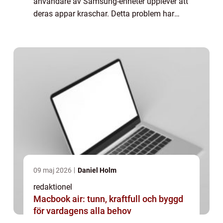
användare av Samsung-enheter upplever att
deras appar kraschar. Detta problem har
skapat frustration hos många användare
och har blivit en utbredd diskussion på on...
09 maj 2026
Daniel Holm
redaktionel
Macbook air: tunn, kraftfull och byggd
för vardagens alla behov