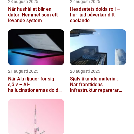
23 augusti 2025
22 augusti 2025
När hushållet blir en
Headsetets dolda roll –
dator: Hemmet som ett
hur ljud påverkar ditt
levande system
spelande
21 augusti 2025
20 augusti 2025
När AI:n ljuger för sig
Självläkande material:
själv – AI-
När framtidens
hallucinationernas dolda
infrastruktur reparerar
psykologi
sig själv