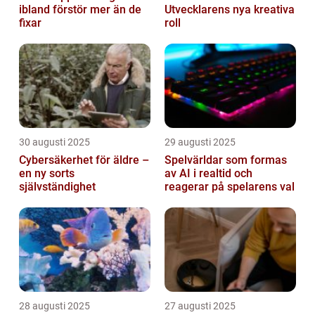
ibland förstör mer än de
Utvecklarens nya kreativa
fixar
roll
30 augusti 2025
29 augusti 2025
Cybersäkerhet för äldre –
Spelvärldar som formas
en ny sorts
av AI i realtid och
självständighet
reagerar på spelarens val
28 augusti 2025
27 augusti 2025