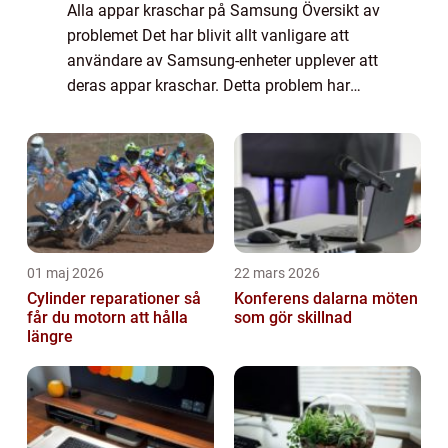
Alla appar kraschar på Samsung Översikt av
problemet Det har blivit allt vanligare att
användare av Samsung-enheter upplever att
deras appar kraschar. Detta problem har
skapat frustration hos många användare
och har blivit en utbredd diskussion på on...
01 maj 2026
22 mars 2026
Cylinder reparationer så
Konferens dalarna möten
får du motorn att hålla
som gör skillnad
längre