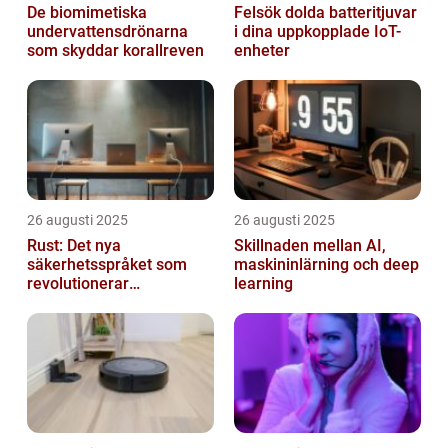
De biomimetiska
Felsök dolda batteritjuvar
undervattensdrönarna
i dina uppkopplade IoT-
som skyddar korallreven
enheter
26 augusti 2025
26 augusti 2025
Rust: Det nya
Skillnaden mellan AI,
säkerhetsspråket som
maskininlärning och deep
revolutionerar
learning
systemprogrammering