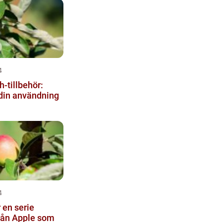
4
-tillbehör:
din användning
4
 en serie
rån Apple som