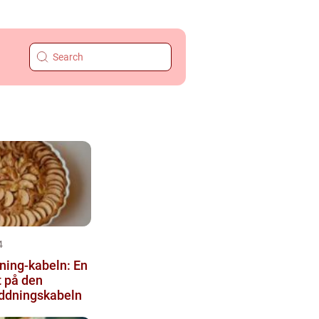
4
ning-kabeln: En
t på den
addningskabeln